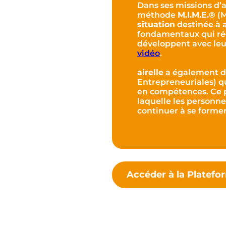
Dans ses missions d
méthode
M.I.M.E.®
(M
situation
destinée à 
fondamentaux qui régi
développent avec le
vidéo
.
airelle
a également d
Entrepreneuriales) q
en compétences. Ce 
laquelle les personne
continuer à se former
Accéder à la Platef