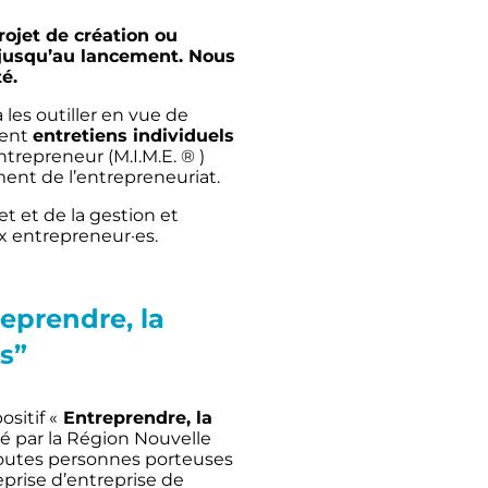
rojet de création ou
e jusqu’au lancement. Nous
é.
les outiller en vue de
nent
entretiens individuels
ntrepreneur (M.I.M.E. ® )
nt de l’entrepreneuriat.
t et de la gestion et
x entrepreneur·es.
eprendre, la
s”
ositif «
Entreprendre, la
é par la Région Nouvelle
toutes personnes porteuses
eprise d’entreprise de