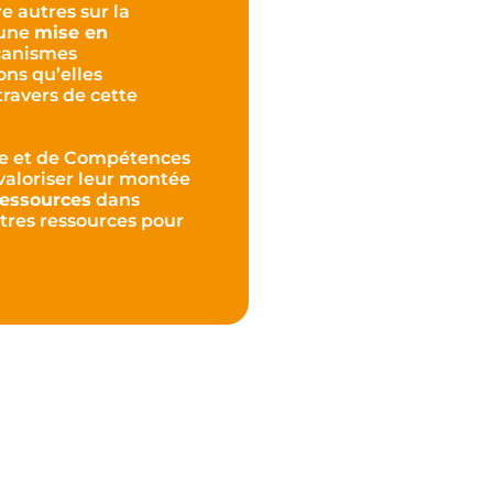
e autres sur la
 une
mise en
écanismes
ons qu’elles
travers de cette
re et de Compétences
valoriser leur montée
ressources
dans
utres ressources pour